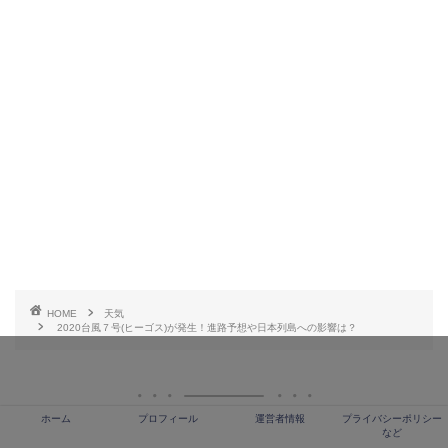
HOME
天気
2020台風７号(ヒーゴス)が発生！進路予想や日本列島への影響は？
ホーム
プロフィール
運営者情報
プライバシーポリシー
など
最近の人気記事！