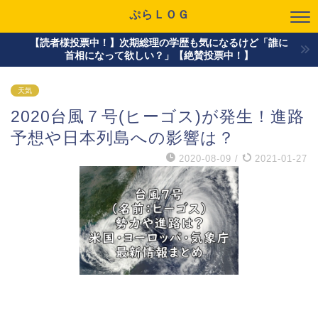
ぷらＬＯＧ
【読者様投票中！】次期総理の学歴も気になるけど「誰に
首相になって欲しい？」【絶賛投票中！】
天気
2020台風７号(ヒーゴス)が発生！進路
予想や日本列島への影響は？
2020-08-09
/
2021-01-27