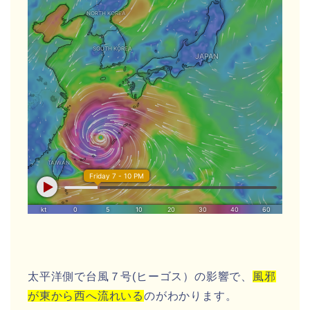
太平洋側で
台風７号(ヒーゴス）
の影響で、
風邪
が東から西へ流れいる
のがわかります。