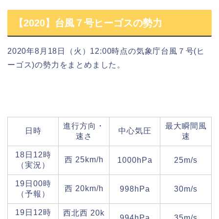
【2020】台風７号ヒーゴスの勢力
2020年8月18日（火）12:00時点の気象庁
台風７号(ヒ
ーゴス)
の勢力をまとめました。
進行方向・
最大瞬間風
日時
中心気圧
速さ
速
18日12時
西 25km/h
1000hPa
25m/s
（実況）
19日00時
西 20km/h
998hPa
30m/s
（予報）
19日12時
西北西 20k
994hPa
35m/s