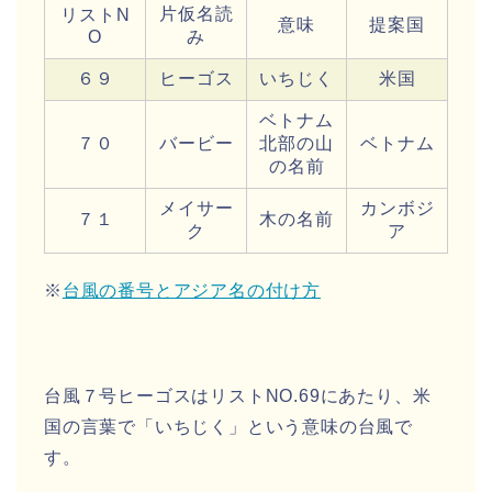
片仮名読
リストN
意味
提案国
O
み
６９
ヒーゴス
いちじく
米国
ベトナム
７０
バービー
北部の山
ベトナム
の名前
メイサー
カンボジ
７１
木の名前
ク
ア
※
台風の番号とアジア名の付け方
台風７号ヒーゴス
はリストNO.69にあたり、
米
国の言葉
で「
いちじく
」という意味の
台風
で
す。