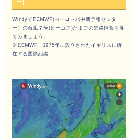
ー)
Windy
で
ECMWF(ヨーロッパ中期予報センタ
ー）
の
台風７号(ヒーゴス)たまご
の
進路情報
を見
てみましょう。
※ECMWF：1975年に設立されたイギリスに所
在する国際組織