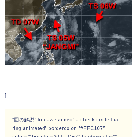
[
“図の解説” fontawesome=”fa-check-circle faa-
ring animated” bordercolor=”#FFC107″
color=”” bgcolor=”#FFFDE7″ borderwidth=””