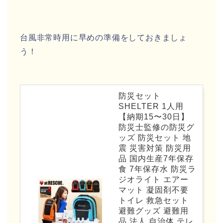
台風非常時用に早めの準備をしておきましょ
う！
防災セット
SHELTER 1人用
【納期15〜30日】
防災士監修の防災グ
ッズ 防災セット 地
震 災害対策 防災用
品 国内生産7年保存
食 7年保存水 防災ラ
ジオライト エアー
マット 凝固剤不要
トイレ 救急セット
避難グッズ 避難用
品 法人 自治体 テレ