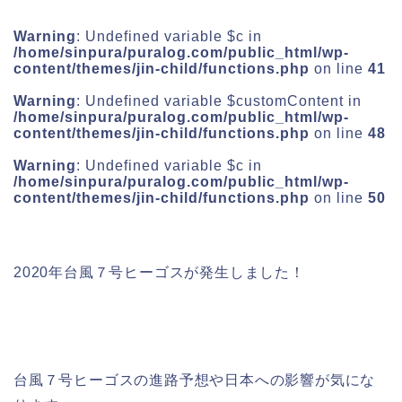
Warning
: Undefined variable $c in
/home/sinpura/puralog.com/public_html/wp-
content/themes/jin-child/functions.php
on line
41
Warning
: Undefined variable $customContent in
/home/sinpura/puralog.com/public_html/wp-
content/themes/jin-child/functions.php
on line
48
Warning
: Undefined variable $c in
/home/sinpura/puralog.com/public_html/wp-
content/themes/jin-child/functions.php
on line
50
2020年台風７号ヒーゴスが
発生
しました！
台風７号ヒーゴスの進路予想や日本への影響が気にな