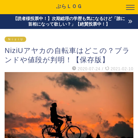
ぷらＬＯＧ
【読者様投票中！】次期総理の学歴も気になるけど「誰に
首相になって欲しい？」【絶賛投票中！】
ＮｉｚｉＵ
NiziUアヤカの自転車はどこの？ブラ
ンドや値段が判明！【保存版】
2020-07-24
/
2021-02-10