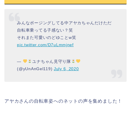
みんなポージングしてる中アヤカちゃんだけただ
自転車乗ってる子感ない？笑
それまた可愛いのどゆことw笑
pic.twitter.com/D7uLmmjnef
—
ユナちゃん見守り隊
(@yUnAnGel119)
July 6, 2020
アヤカさん
の
自転車姿
への
ネットの声
を集めました！