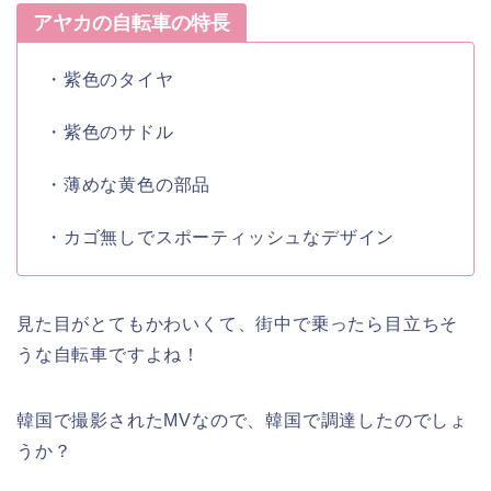
アヤカの自転車の特長
・
紫色
の
タイヤ
・
紫色
の
サドル
・
薄めな黄色
の
部品
・
カゴ無し
で
スポーティッシュ
な
デザイン
見た目がとてもかわいくて、街中で乗ったら
目立ちそ
うな自転車
ですよね！
韓国で撮影された
MV
なので、
韓国
で調達したのでしょ
うか？