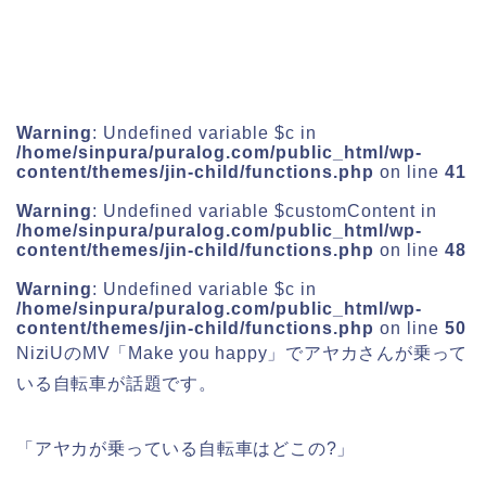
Warning
: Undefined variable $c in
/home/sinpura/puralog.com/public_html/wp-
content/themes/jin-child/functions.php
on line
41
Warning
: Undefined variable $customContent in
/home/sinpura/puralog.com/public_html/wp-
content/themes/jin-child/functions.php
on line
48
Warning
: Undefined variable $c in
/home/sinpura/puralog.com/public_html/wp-
content/themes/jin-child/functions.php
on line
50
NiziU
のMV「
Make you happy
」で
アヤカさん
が乗って
いる
自転車
が話題です。
「
アヤカが乗っている自転車はどこの?
」