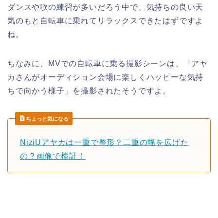
ダンスや歌の練習が多いだろう中で、気持ちの良い天
気のもと自転車に乗れて
リラックス
できたはずですよ
ね。
ちなみに、
MV
での
自転車に乗る撮影シーン
は、「
アヤ
カさんがオーディション会場に楽しくハッピーな気持
ちで向かう様子
」を撮影されたそうですよ。
ちょっと気になる
NiziUアヤカは一重で整形？二重の幅を広げた
の？画像で検証！