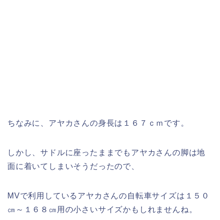
ちなみに、
アヤカさん
の
身長
は
１６７ｃｍ
です。
しかし、サドルに座ったままでもアヤカさんの脚は地
面に着いてしまいそうだったので、
MVで利用している
アヤカさん
の
自転車サイズ
は
１５０
㎝～１６８㎝用の小さいサイズかも
しれませんね。