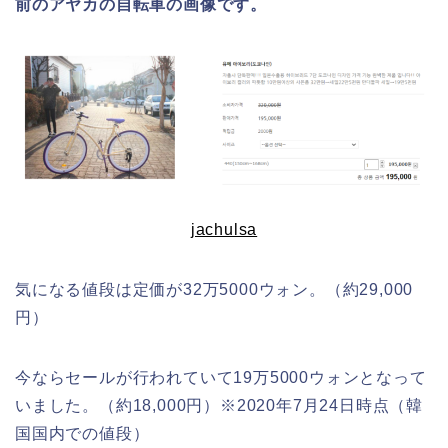
前の
アヤカ
の
自転車の画像です。
jachulsa
気になる値段は
定価
が
32万5000ウォン
。（
約29,000
円
）
今なら
セール
が行われていて
19万5000ウォン
となって
いました。（
約18,000円
）※2020年7月24日時点（韓
国国内での値段）