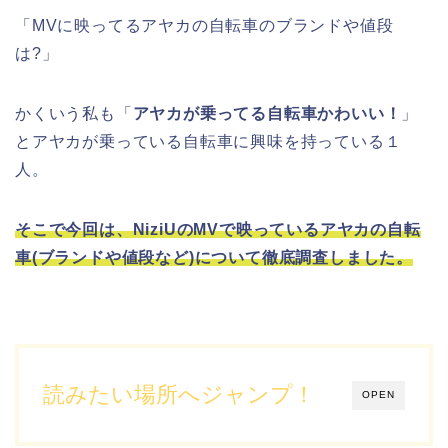
「
MVに映ってるアヤカの自転車のブランドや値段
は?
」
かくいう私も「
アヤカが乗ってる自転車かわいい！
」
と
アヤカ
が乗っている
自転車
に興味を持っている１
人。
そこで今回は、
NiziU
の
MV
で映っている
アヤカ
の
自転
車
(
ブランドや値段など
)について徹底調査しました。
読みたい場所へジャンプ！
OPEN