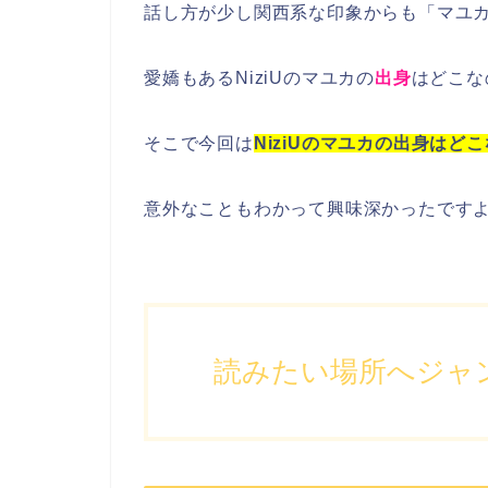
話し方が少し関西系な印象からも「
マユ
愛嬌もある
NiziU
の
マユカ
の
出身
は
どこ
な
そこで今回は
NiziUのマユカの出身はど
意外なこともわかって興味深かったです
読みたい場所へジャ