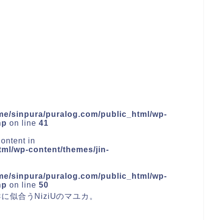
me/sinpura/puralog.com/public_html/wp-
hp
on line
41
ontent in
ml/wp-content/themes/jin-
me/sinpura/puralog.com/public_html/wp-
hp
on line
50
群に似合う
NiziU
の
マユカ
。