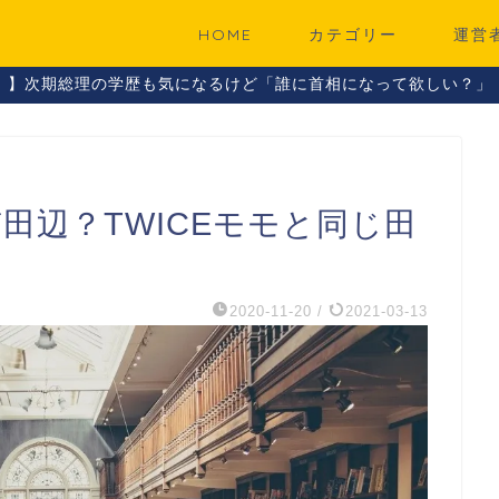
HOME
カテゴリー
運営
！】次期総理の学歴も気になるけど「誰に首相になって欲しい？」
京田辺？TWICEモモと同じ田
2020-11-20
/
2021-03-13