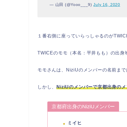
— 山田 (@Yooo___9)
July 16, 2020
１番右側に座っていらっしゃるのがTWIC
TWICEの
モモ（本名：平井もも）
の
出身
モモさんは、NiziUのメンバーの名前ま
しかし、
NiziUのメンバーで京都出身の
京都府出身のNiziUメンバー
ミイヒ