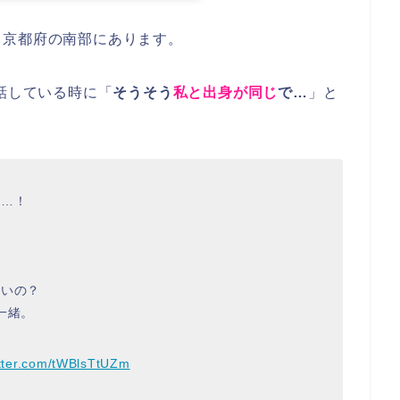
、
京都府の南部
にあります。
話している時に「
そうそう
私と出身が同じ
で…
」と
の…！
多いの？
一緒。
itter.com/tWBlsTtUZm