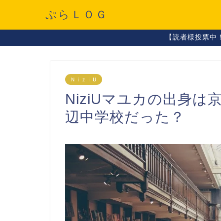
ぷらＬＯＧ
【読者様投票中
ＮｉｚｉＵ
NiziUマユカの出身は
辺中学校だった？