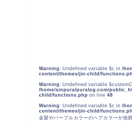
Warning
: Undefined variable $c in
/ho
content/themes/jin-child/functions.p
Warning
: Undefined variable $customC
/home/sinpura/puralog.com/public_ht
child/functions.php
on line
48
Warning
: Undefined variable $c in
/ho
content/themes/jin-child/functions.p
金髪やパープルカラーのヘアカラーが抜