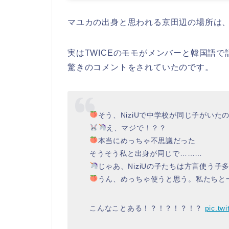
マユカの
出身
と思われる
京田辺
の場所は
実はTWICEのモモがメンバーと
韓国語
で
驚きのコメントをされていたのです。
そう、NiziUで中学校が同じ子がいた
え、マジで！？？
本当にめっちゃ不思議だった
そうそう私と出身が同じで………
じゃあ、NiziUの子たちは方言使う子
うん、めっちゃ使うと思う。私たちと
こんなことある！？！？！？！？
pic.tw