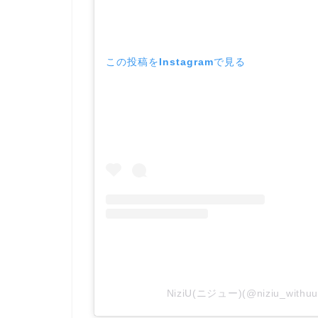
この投稿をInstagramで見る
NiziU(ニジュー)(@niziu_wi