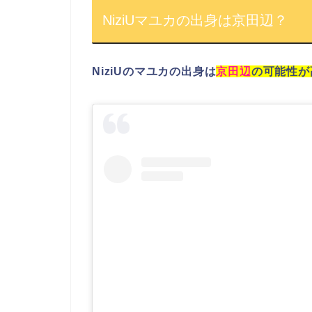
NiziUマユカの出身は京田辺？
NiziU
の
マユカ
の
出身
は
京田辺
の可能性が