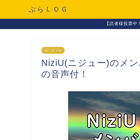
ぷらＬＯＧ
【読者様投票中
ＮｉｚｉＵ
NiziU(ニジュー)の
の音声付！