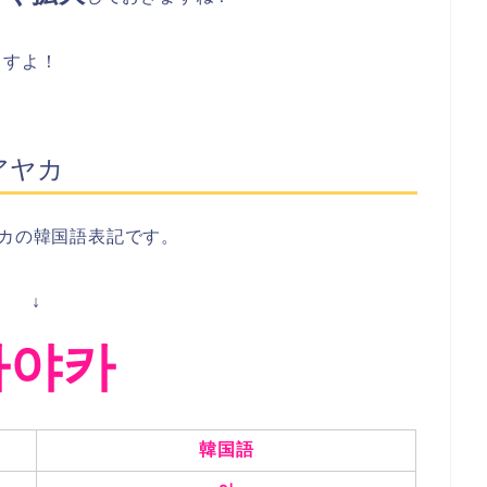
ますよ！
アヤカ
ユカ
の
韓国語表記
です。
↓
아야카
韓国語