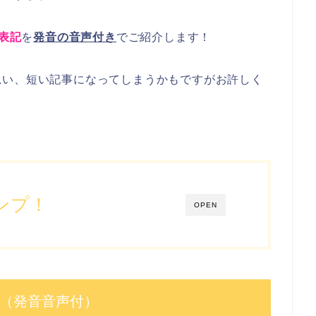
表記
を
発音の音声付き
でご紹介します！
思い、短い記事になってしまうかもですがお許しく
ンプ！
OPEN
は？（発音音声付）