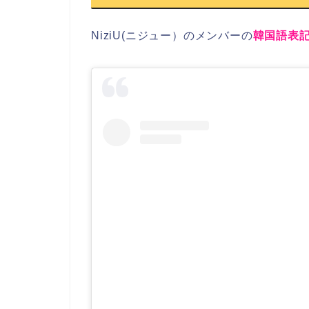
NiziU(ニジュー）
の
メンバー
の
韓国語表