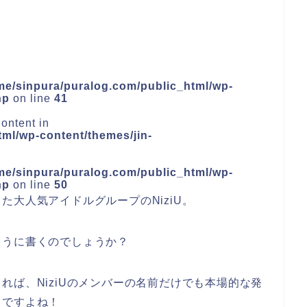
me/sinpura/puralog.com/public_html/wp-
hp
on line
41
ontent in
ml/wp-content/themes/jin-
me/sinpura/puralog.com/public_html/wp-
hp
on line
50
した大人気アイドルグループの
NiziU
。
ように書くのでしょうか？
きれば、
NiziU
の
メンバー
の名前だけでも
本場的な発
うですよね！