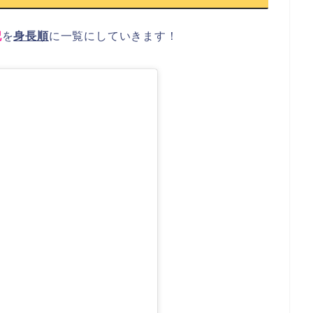
記
を
身長順
に一覧にしていきます！