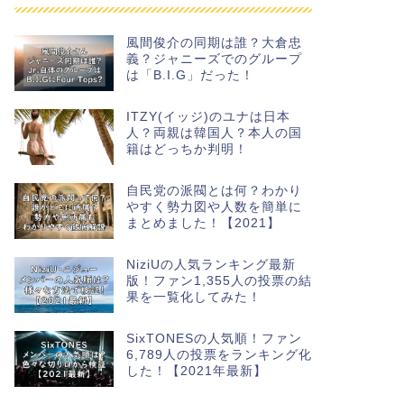
風間俊介の同期は誰？大倉忠
義？ジャニーズでのグループ
は「B.I.G」だった！
ITZY(イッジ)のユナは日本
人？両親は韓国人？本人の国
籍はどっちか判明！
自民党の派閥とは何？わかり
やすく勢力図や人数を簡単に
まとめました！【2021】
NiziUの人気ランキング最新
版！ファン1,355人の投票の結
果を一覧化してみた！
SixTONESの人気順！ファン
6,789人の投票をランキング化
した！【2021年最新】