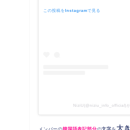
この投稿をInstagramで見る
NiziU(@niziu_info_offi
大
メンバー
の
韓国語表記部分
の
文字
を