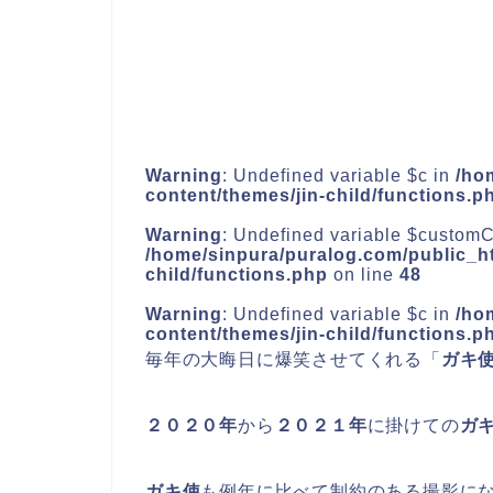
Warning
: Undefined variable $c in
/ho
content/themes/jin-child/functions.p
Warning
: Undefined variable $customC
/home/sinpura/puralog.com/public_ht
child/functions.php
on line
48
Warning
: Undefined variable $c in
/ho
content/themes/jin-child/functions.p
毎年の大晦日に爆笑させてくれる「
ガキ
２０２０年
から
２０２１年
に掛けての
ガ
ガキ使
も例年に比べて制約のある撮影に