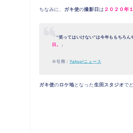
ちなみに、
ガキ使
の
撮影日
は
２０２０年
「
“笑ってはいけない”は今年ももちろん
日。
」
※引用：
Yahoo!ニュース
ガキ使
の
ロケ地
となった
生田スタジオ
で