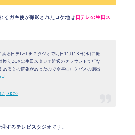
される
ガキ使
が
撮影
された
ロケ地
は
日テレの生田ス
ある日テレ生田スタジオで明日11月18日(水)に撮
着換えBOXは生田スタジオ近辺のグラウンドで行な
もあるとの情報があったので今年のロケバスの演出
g5U
17, 2020
管理するテレビスタジオ
です。