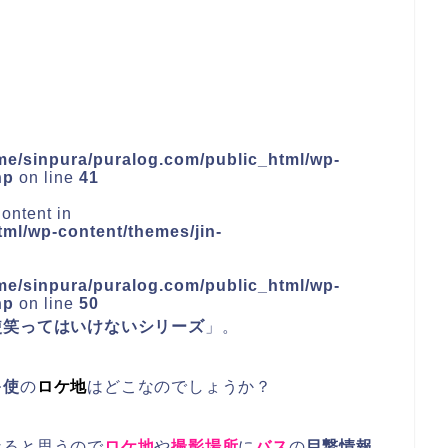
me/sinpura/puralog.com/public_html/wp-
hp
on line
41
ontent in
ml/wp-content/themes/jin-
me/sinpura/puralog.com/public_html/wp-
hp
on line
50
使笑ってはいけないシリーズ
」。
キ使
の
ロケ地
はどこなのでしょうか？
なると思うので
ロケ地
や
撮影場所
に
バス
の
目撃情報