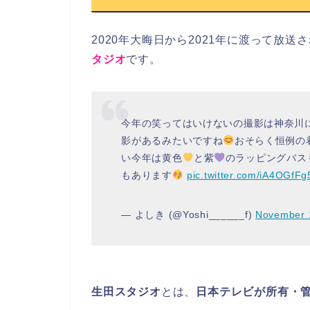
2020年大晦日から2021年に渡って放送
タジオ
です。
今年の笑ってはいけないの撮影は神奈川に
影があるみたいですね
おそらく恒例の
い今年は黄色
と紫
のラッピングバス
もあります
pic.twitter.com/iA4OGfF
— よしき (@Yoshi______f)
November 
生田スタジオ
とは、
日本テレビが所有・