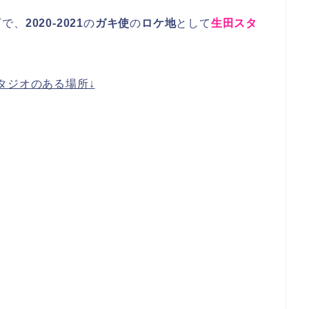
下で、
2020-2021
の
ガキ使
の
ロケ地
として
生田スタ
タジオのある場所↓