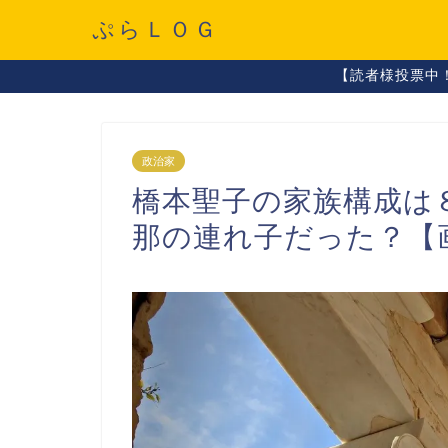
ぷらＬＯＧ
【読者様投票中
政治家
橋本聖子の家族構成は
那の連れ子だった？【