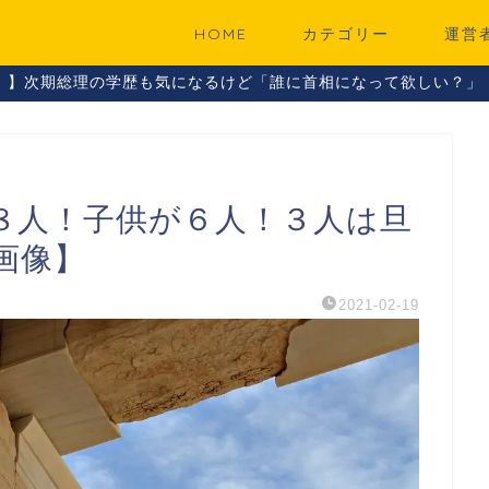
HOME
カテゴリー
運営
！】次期総理の学歴も気になるけど「誰に首相になって欲しい？」
８人！子供が６人！３人は旦
画像】
2021-02-19