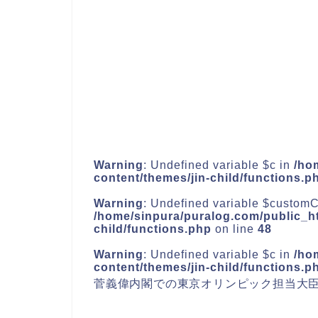
Warning
: Undefined variable $c in
/ho
content/themes/jin-child/functions.p
Warning
: Undefined variable $customC
/home/sinpura/puralog.com/public_ht
child/functions.php
on line
48
Warning
: Undefined variable $c in
/ho
content/themes/jin-child/functions.p
菅義偉内閣での東京オリンピック担当大