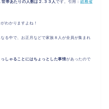
１世帯あたりの人数は２.３３人
です。引用：
総務省
かがわかりますよね！
になる中で、お正月などで家族８人が全員が集まれ
らっしゃることにはちょっとした事情
があったので