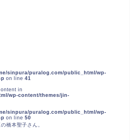
me/sinpura/puralog.com/public_html/wp-
hp
on line
41
ontent in
ml/wp-content/themes/jin-
me/sinpura/puralog.com/public_html/wp-
hp
on line
50
臣の橋本聖子さん。