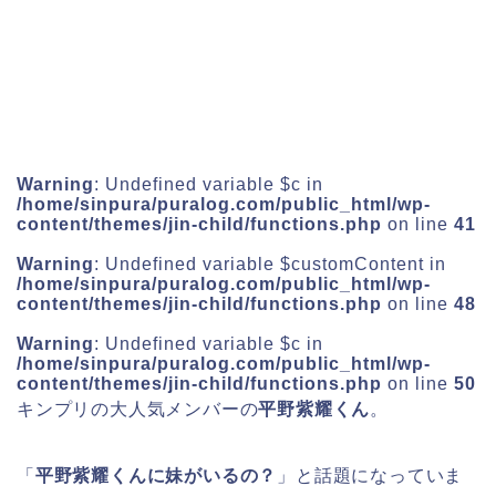
Warning
: Undefined variable $c in
/home/sinpura/puralog.com/public_html/wp-
content/themes/jin-child/functions.php
on line
41
Warning
: Undefined variable $customContent in
/home/sinpura/puralog.com/public_html/wp-
content/themes/jin-child/functions.php
on line
48
Warning
: Undefined variable $c in
/home/sinpura/puralog.com/public_html/wp-
content/themes/jin-child/functions.php
on line
50
キンプリの大人気メンバーの
平野紫耀くん
。
「
平野紫耀くんに妹がいるの？
」と話題になっていま