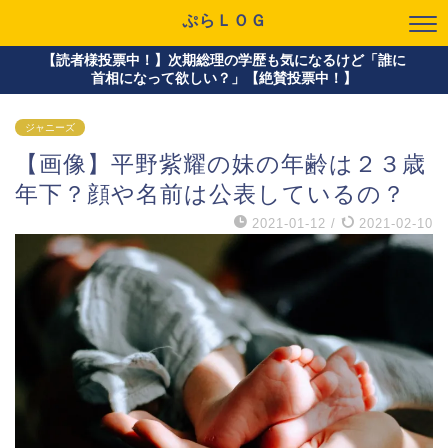
ぷらＬＯＧ
【読者様投票中！】次期総理の学歴も気になるけど「誰に
首相になって欲しい？」【絶賛投票中！】
ジャニーズ
【画像】平野紫耀の妹の年齢は２３歳
年下？顔や名前は公表しているの？
2021-01-12
/
2021-02-10