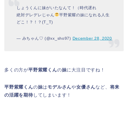
しょうくんに妹がいたなんて！（時代遅れ
絶対デレデレじゃん
平野紫耀の妹になれる人生
どこ！？！？(T_T)
— みちゃん♡ (@xx_sho97)
December 28, 2020
多くの方が
平野紫耀くん
の
妹
に大注目ですね！
平野紫耀くん
の
妹
は
モデルさん
や
女優さん
など、
将来
の活躍を期待
してしまいます！