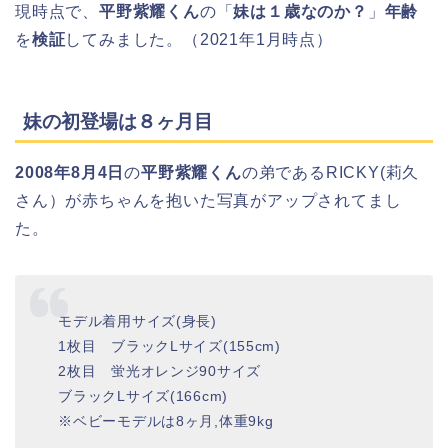
現時点で、
平野紫耀くん
の「
妹は１歳なのか？
」
年齢
を
検証
してみました。（2021年1月時点）
妹の初登場は８ヶ月目
2008年8月4日
の
平野紫耀くん
の弟であるRICKY(莉久
さん）が赤ちゃんを抱いた写真がアップされてまし
た。
モデル着用サイズ(身長)
1枚目 ブラックLサイズ(155cm)
2枚目 蛍光オレンジ90サイズ
ブラックLサイズ(166cm)
※ベビーモデルは8ヶ月,体重9kg