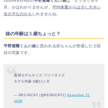
2020年8月4日の
平野紫耀くん
の
妹
は「ピッタリ８ヶ
月」かはわかりませんが、
平均体重からは少し大きい
女の子なのかも
しれませんね。
妹の年齢は１歳ちょっと？
平野紫耀くん
の
妹
と思われる赤ちゃんが登場した２回
目の写真です。
着用モデルサイズ:フリーサイズ
モデル年齢:0歳11ヶ月
— RKS RICKY (@RKSRICKY1)
November 21,
2020