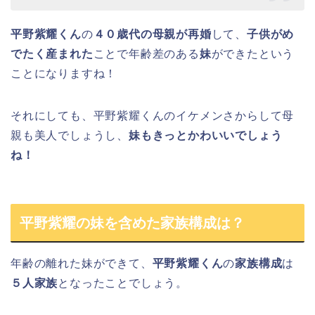
平野紫耀くん
の
４０歳代の母親が再婚
して、
子供がめ
でたく産まれた
ことで年齢差のある
妹
ができたという
ことになりますね！
それにしても、平野紫耀くんのイケメンさからして母
親も美人でしょうし、
妹もきっとかわいいでしょう
ね！
平野紫耀の妹を含めた家族構成は？
年齢の離れた妹ができて、
平野紫耀くん
の
家族構成
は
５人家族
となったことでしょう。