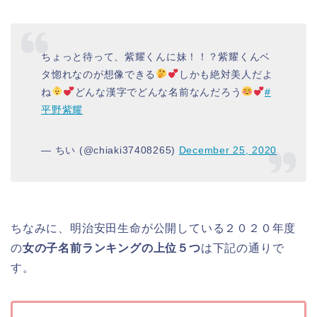
ちょっと待って、紫耀くんに妹！！？紫耀くんベ
タ惚れなのが想像できる
しかも絶対美人だよ
ね
どんな漢字でどんな名前なんだろう
#
平野紫耀
— ちい (@chiaki37408265)
December 25, 2020
ちなみに、明治安田生命が公開している２０２０年度
の
女の子名前ランキングの上位５つ
は下記の通りで
す。