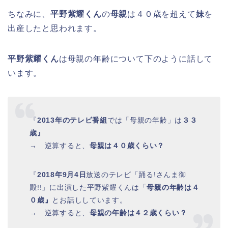
ちなみに、
平野紫耀くん
の
母親
は４０歳を超えて
妹
を
出産したと思われます。
平野紫耀くん
は母親の年齢について下のように話して
います。
『
2013年のテレビ番組
では「母親の年齢」は
３３
歳』
→ 逆算すると、
母親は４０歳くらい？
『
2018年9月4日
放送のテレビ「踊る!さんま御
殿!!」に出演した平野紫耀くんは「
母親の年齢は４
０歳』
とお話ししています。
→ 逆算すると、
母親の年齢は４２歳くらい？