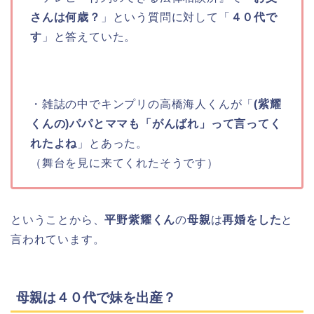
さんは何歳？
」という質問に対して「
４０代で
す
」と答えていた。
・雑誌の中でキンプリの高橋海人くんが「
(紫耀
くんの)パパとママも「がんばれ」って言ってく
れたよね
」とあった。
（舞台を見に来てくれたそうです）
ということから、
平野紫耀くん
の
母親
は
再婚をした
と
言われています。
母親は４０代で妹を出産？