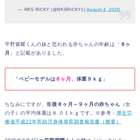
— RKS RICKY (@RKSRICKY1)
August 4, 2020
平野紫耀くんの妹と思われる赤ちゃんの年齢は「
８ヶ
月
」と記載がありました。
『
ベビーモデルは
８ヶ月
、体重９ｋｇ
』
ちなみにですが、
生後８ヶ月～９ヶ月の赤ちゃん
（女
の子）の
平均体重は８.０１ｋｇ
です。※参考：
厚生労
働省平成22年乳幼児身体発育調査報告書（概要）