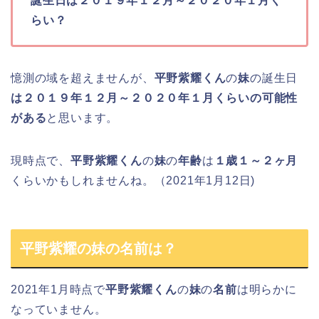
誕生日は２０１９年１２月～２０２０年１月く
らい？
憶測の域を超えませんが、
平野紫耀くん
の
妹
の誕生日
は２０１９年１２月～２０２０年１月くらいの可能性
がある
と思います。
現時点で、
平野紫耀くん
の
妹
の
年齢
は
１歳１～２ヶ月
くらいかもしれませんね。（2021年1月12日)
平野紫耀の妹の名前は？
2021年1月時点で
平野紫耀くん
の
妹
の
名前
は明らかに
なっていません。