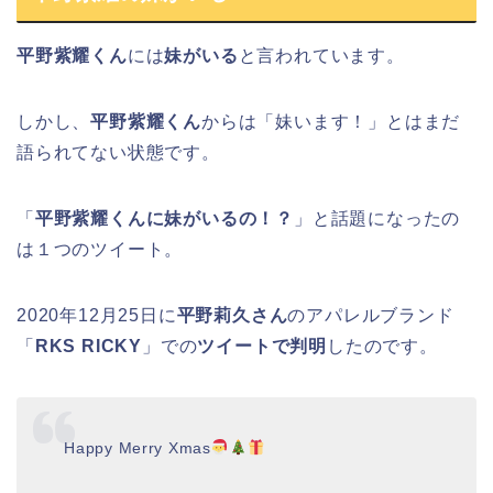
平野紫耀くん
には
妹がいる
と言われています。
しかし、
平野紫耀くん
からは「妹います！」とはまだ
語られてない状態です。
「
平野紫耀くんに妹がいるの！？
」と話題になったの
は１つのツイート。
2020年12月25日に
平野莉久さん
のアパレルブランド
「
RKS RICKY
」での
ツイートで判明
したのです。
Happy Merry Xmas