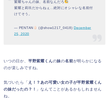
紫耀ちゃんの妹、名前なんだろ
紫耀と莉玖だからねぇ…絶対にオシャレな名前付
けてそう。
— PENTAN
(@show1217_0418)
December
25, 2020
いつの日か、
平野紫耀くん
の
妹
の
名前
が明らかになる
のが楽しみですね。
気づいたら「
え！？あの可愛い女の子が平野紫耀くん
の妹だったの？！
」なんてことがあるかもしれません
ね。