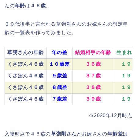
んの
年齢
は
４６歳
。
３０代後半と言われる草彅剛さんのお嫁さんの想定年
齢の一覧表を作ってみました。
草彅さんの年齢
年の差
結婚相手の年齢
生まれた
くさぽん４６歳
１０歳差
３６歳
１９８
くさぽん４６歳
９歳差
３７歳
１９８
くさぽん４６歳
８歳差
３８歳
１９８
くさぽん４６歳
７歳差
３９歳
１９８
※2020年12月時点
入籍時点で４６歳の
草彅剛さん
とお嫁さんの
年齢差は