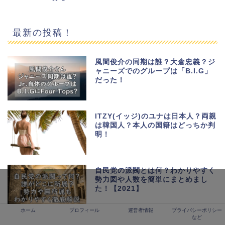
最新の投稿！
風間俊介の同期は誰？大倉忠義？ジ
ャニーズでのグループは「B.I.G」
だった！
ITZY(イッジ)のユナは日本人？両親
は韓国人？本人の国籍はどっちか判
明！
自民党の派閥とは何？わかりやすく
勢力図や人数を簡単にまとめまし
た！【2021】
ホーム
プロフィール
運営者情報
プライバシーポリシー
など
NiziUの人気ランキング最新版！フ