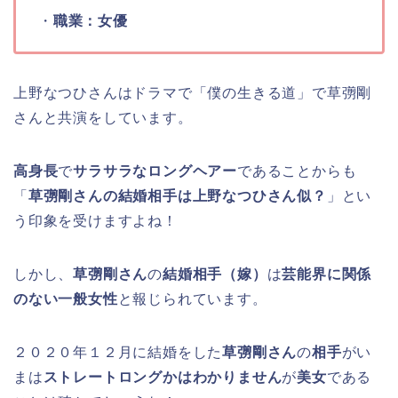
・
職業：女優
上野なつひさんはドラマで「僕の生きる道」で草彅剛
さんと共演をしています。
高身長
で
サラサラなロングヘアー
であることからも
「
草彅剛さんの結婚相手は上野なつひさん似？
」とい
う印象を受けますよね！
しかし、
草彅剛さん
の
結婚相手（嫁）
は
芸能界に関係
のない一般女性
と報じられています。
２０２０年１２月に結婚をした
草彅剛さん
の
相手
がい
まは
ストレートロングかはわかりません
が
美女
である