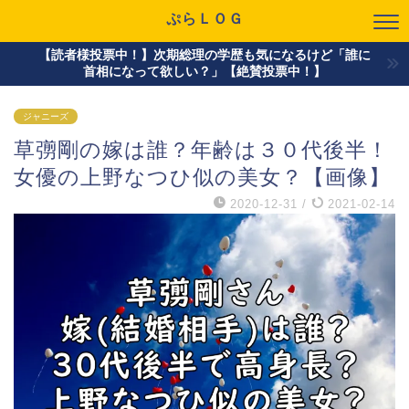
ぷらＬＯＧ
【読者様投票中！】次期総理の学歴も気になるけど「誰に
首相になって欲しい？」【絶賛投票中！】
ジャニーズ
草彅剛の嫁は誰？年齢は３０代後半！
女優の上野なつひ似の美女？【画像】
2020-12-31
/
2021-02-14