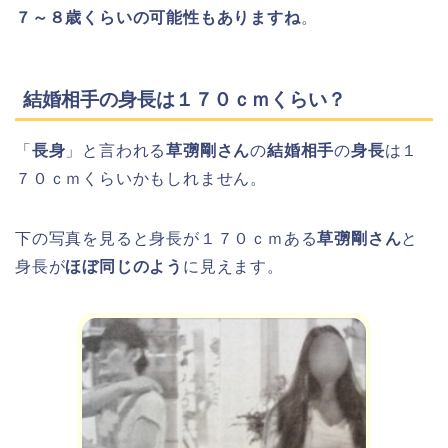
７～８歳くらいの可能性もありますね
。
結婚相手の身長は１７０ｃｍくらい？
「
長身
」と言われる
草彅剛さん
の
結婚相手
の
身長
は１
７０ｃｍくらいかもしれません。
下の写真を見ると身長が１７０ｃｍある
草彅剛さん
と
身長が
ほぼ同じのよう
に見えます。