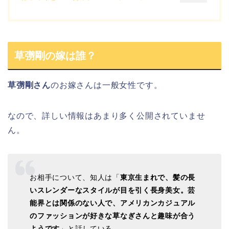
草彅剛の嫁は誰？
草彅剛さん
のお嫁さんは
一般女性
です。
なので、詳しい情報はあまり多く公開されていませ
ん。
お相手について、知人は「
東京生まれ
で、
髪の長
いスレンダーなスタイル
が目を引く長身美女。
芸
能界とは関係のない人
で、アメリカンカジュアル
のファッションが好きな草なぎさんと
趣味が合う
ようです
」と話している。