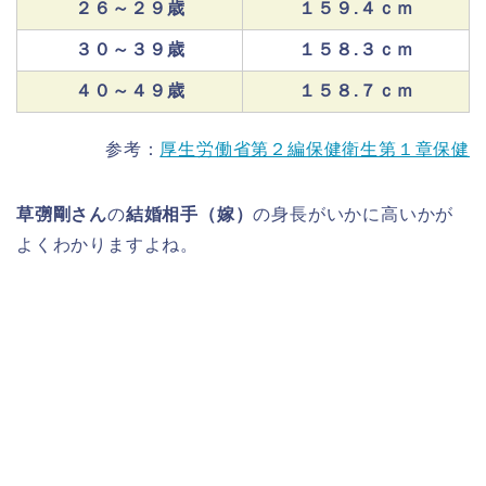
２６～２９歳
１５９.４ｃｍ
３０～３９歳
１５８.３ｃｍ
４０～４９歳
１５８.７ｃｍ
参考：
厚生労働省第２編保健衛生第１章保健
草彅剛さん
の
結婚相手（嫁）
の身長がいかに高いかが
よくわかりますよね。