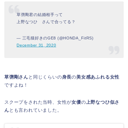
草彅剛君の結婚相手って
上野なつひ さんで合ってる？
— 三毛猫好きのGE8 (@HONDA_FitRS)
December 31, 2020
草彅剛さん
と同じくらいの
身長
の
美女感あふれる女性
ですよね！
スクープをされた当時、女性が
女優
の
上野なつひ似さ
ん
とも言われていました。