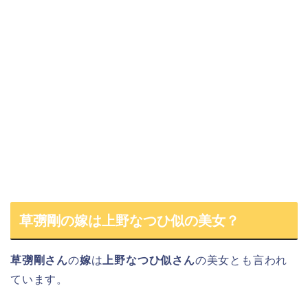
草彅剛の嫁は上野なつひ似の美女？
草彅剛さん
の
嫁
は
上野なつひ似さん
の美女とも言われ
ています。