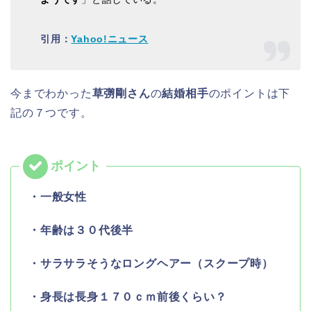
引用：
Yahoo!ニュース
今までわかった
草彅剛さん
の
結婚相手
のポイントは下
記の
７つ
です。
・一般女性
・年齢は３０代後半
・サラサラそうなロングヘアー（スクープ時）
・身長は長身１７０ｃｍ前後くらい？