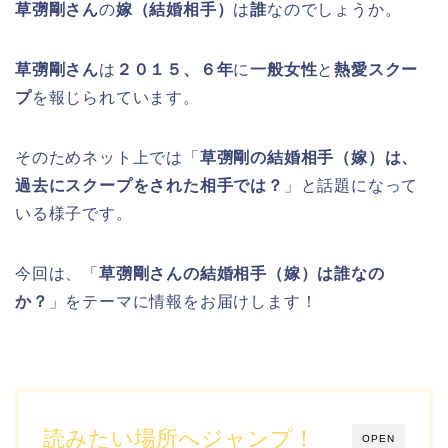
草彅剛さん
の
嫁（結婚相手）
は
誰
なのでしょうか。
草彅剛さん
は
２０１５、６年
に
一般女性
と
熱愛スクー
プ
を報じられています。
そのためネット上では「
草彅剛の結婚相手（嫁）は、
過去にスクープをされた相手では？
」と話題になって
いる様子です。
今回は、「
草彅剛さんの結婚相手（嫁）は誰なの
か？
」をテーマに情報をお届けします！
読みたい場所へジャンプ！
OPEN