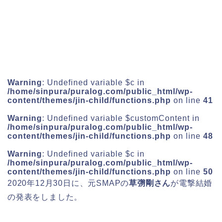
Warning
: Undefined variable $c in
/home/sinpura/puralog.com/public_html/wp-
content/themes/jin-child/functions.php
on line
41
Warning
: Undefined variable $customContent in
/home/sinpura/puralog.com/public_html/wp-
content/themes/jin-child/functions.php
on line
48
Warning
: Undefined variable $c in
/home/sinpura/puralog.com/public_html/wp-
content/themes/jin-child/functions.php
on line
50
2020年12月30日に、元SMAPの
草彅剛さん
が
電撃結婚
の発表をしました。