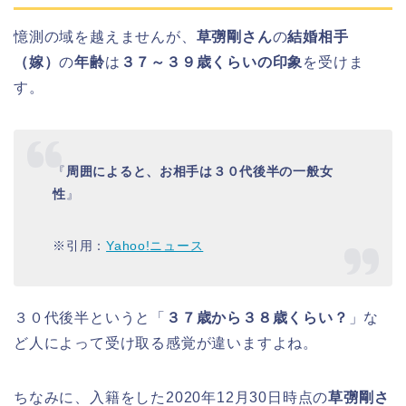
憶測の域を越えませんが、
草彅剛さん
の
結婚相手
（嫁）
の
年齢
は
３７～３９歳くらいの印象
を受けま
す。
『
周囲によると、お相手は
３０代後半
の一般女
性
』
※引用：
Yahoo!ニュース
３０代後半というと「
３７歳から３８歳くらい？
」な
ど人によって受け取る感覚が違いますよね。
ちなみに、入籍をした2020年12月30日時点の
草彅剛さ