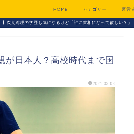
HOME
カテゴリー
運営
！】次期総理の学歴も気になるけど「誰に首相になって欲しい？」
親が日本人？高校時代まで国
2021-03-08