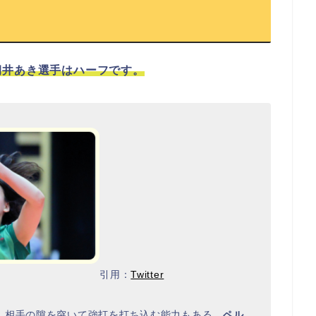
籾井あき選手はハーフです。
引用：
Twitter
、相手の隙を突いて強打を打ち込む能力もある。
ペル