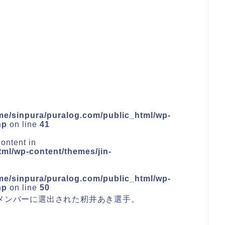
me/sinpura/puralog.com/public_html/wp-
hp
on line
41
ontent in
ml/wp-content/themes/jin-
me/sinpura/puralog.com/public_html/wp-
hp
on line
50
録メンバーに選出された籾井あき選手。