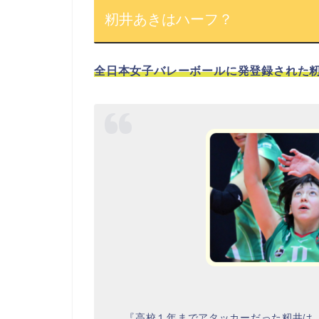
籾井あきはハーフ？
全日本女子バレーボールに発登録された
『高校１年までアタッカーだった籾井は