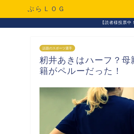
ぷらＬＯＧ
【読者様投票中
話題のスポーツ選手
籾井あきはハーフ？母
籍がペルーだった！