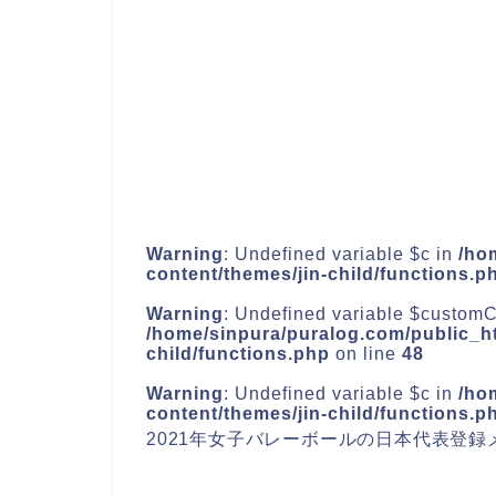
Warning
: Undefined variable $c in
/ho
content/themes/jin-child/functions.p
Warning
: Undefined variable $customC
/home/sinpura/puralog.com/public_ht
child/functions.php
on line
48
Warning
: Undefined variable $c in
/ho
content/themes/jin-child/functions.p
2021年女子バレーボールの日本代表登