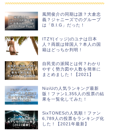
風間俊介の同期は誰？大倉忠
義？ジャニーズでのグループ
は「B.I.G」だった！
ITZY(イッジ)のユナは日本
人？両親は韓国人？本人の国
籍はどっちか判明！
自民党の派閥とは何？わかり
やすく勢力図や人数を簡単に
まとめました！【2021】
NiziUの人気ランキング最新
版！ファン1,355人の投票の結
果を一覧化してみた！
SixTONESの人気順！ファン
6,789人の投票をランキング化
した！【2021年最新】