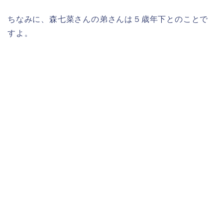
ちなみに、
森七菜さん
の
弟さん
は
５歳年下
とのことで
すよ。