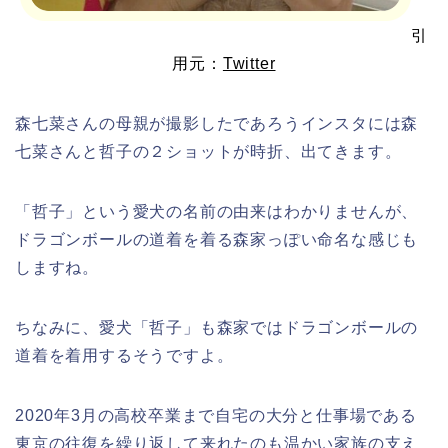
引
用元：
Twitter
森七菜さん
の
母親
が撮影したであろうインスタには森
七菜さんと哲子の２ショットが時折、出てきます。
「哲子」という愛犬の名前の由来はわかりませんが、
ドラゴンボールの道着を着る
森家っぽい命名な感じ
も
しますね。
ちなみに、愛犬「哲子」も森家ではドラゴンボールの
道着を着用するそうですよ。
2020年3月の高校卒業まで自宅の大分と仕事場である
東京の往復を繰り返して来れたのも温かい家族の支え