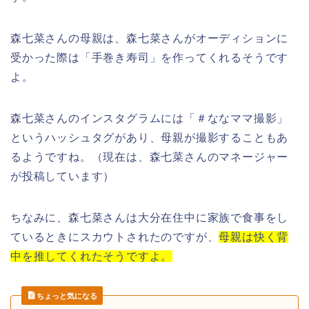
森七菜さん
の
母親
は、森七菜さんがオーディションに
受かった際は「
手巻き寿司
」を作ってくれるそうです
よ。
森七菜さん
のインスタグラムには「
＃ななママ撮影
」
というハッシュタグがあり、
母親
が撮影することもあ
るようですね。（現在は、森七菜さんのマネージャー
が投稿しています）
ちなみに、
森七菜さん
は大分在住中に家族で食事をし
ているときにスカウトされたのですが、
母親は快く背
中を推してくれたそうですよ。
ちょっと気になる