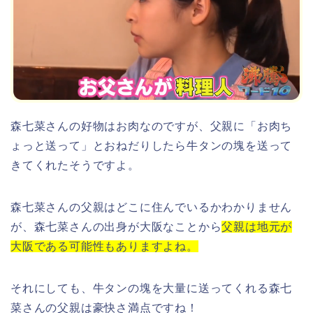
森七菜さん
の好物はお肉なのですが、
父親
に「
お肉ち
ょっと送って
」とおねだりしたら
牛タンの塊を送って
きてくれたそう
ですよ。
森七菜さん
の
父親
はどこに住んでいるかわかりません
が、
森七菜さん
の
出身
が
大阪
なことから
父親は地元が
大阪である可能性もありますよね。
それにしても、牛タンの塊を大量に送ってくれる
森七
菜さん
の
父親
は豪快さ満点ですね！