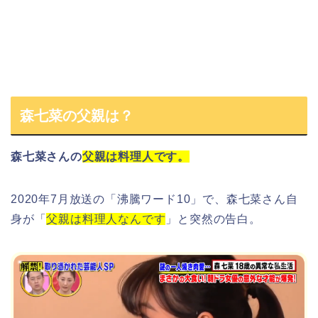
森七菜の父親は？
森七菜さん
の
父親は料理人です。
2020年7月放送の「
沸騰ワード10
」で、
森七菜さん自
身
が「
父親は料理人なんです
」と突然の告白。