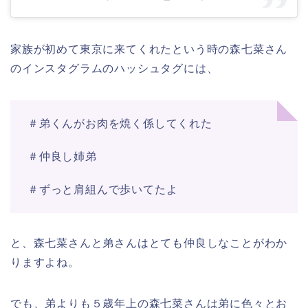
家族が初めて東京に来てくれたという時の
森七菜さ
ん
のインスタグラムのハッシュタグには、
＃弟くんがお肉を焼く係してくれた
＃仲良し姉弟
＃ずっと肩組んで歩いてたよ
と、
森七菜さん
と
弟さん
は
とても仲良し
なことがわか
りますよね。
でも、
弟
よりも５歳年上の
森七菜さん
は弟に色々とお