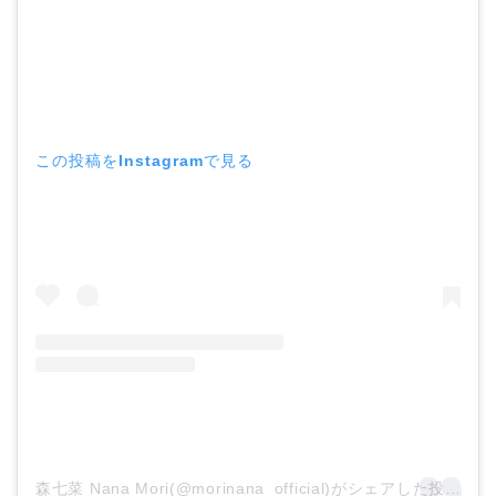
この投稿をInstagramで見る
森七菜 Nana Mori(@morinana_official)がシェアした投稿 –
2