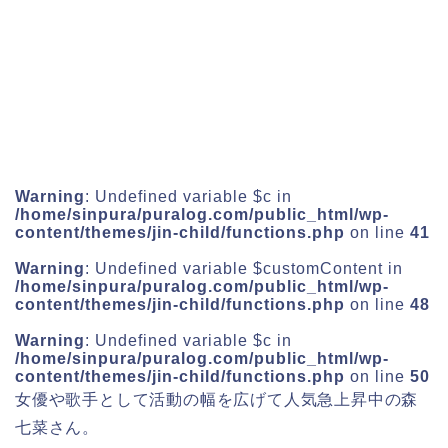
Warning
: Undefined variable $c in
/home/sinpura/puralog.com/public_html/wp-
content/themes/jin-child/functions.php
on line
41
Warning
: Undefined variable $customContent in
/home/sinpura/puralog.com/public_html/wp-
content/themes/jin-child/functions.php
on line
48
Warning
: Undefined variable $c in
/home/sinpura/puralog.com/public_html/wp-
content/themes/jin-child/functions.php
on line
50
女優や歌手として活動の幅を広げて人気急上昇中の
森
七菜さん
。