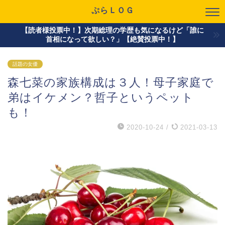
ぷらＬＯＧ
【読者様投票中！】次期総理の学歴も気になるけど「誰に
首相になって欲しい？」【絶賛投票中！】
話題の女優
森七菜の家族構成は３人！母子家庭で
弟はイケメン？哲子というペット
も！
2020-10-24
/
2021-03-13