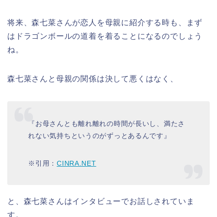
将来、
森七菜さん
が恋人を
母親
に紹介する時も、まず
は
ドラゴンボールの道着を着る
ことになるのでしょう
ね。
森七菜さん
と
母親
の関係は決して悪くはなく、
『
お母さんとも離れ離れの時間が長いし、満たさ
れない気持ちというのがずっとあるんです
』
※引用：
CINRA.NET
と、
森七菜さん
はインタビューでお話しされていま
す。