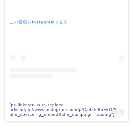
この投稿をInstagramで見る
[pz-linkcard-auto-replace
url="https://www.instagram.com/p/CJ4kId8nMrG/?
utm_source=ig_embed&utm_campaign=loading"]