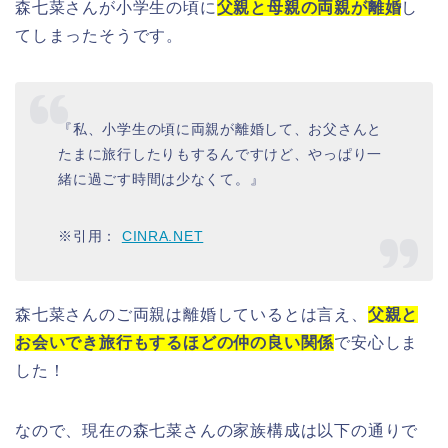
森七菜さん
が
小学生の頃
に
父親と母親の両親が離婚
し
てしまったそうです。
『
私、小学生の頃に両親が離婚して、お父さんと
たまに旅行したりもするんですけど、やっぱり一
緒に過ごす時間は少なくて。
』
※引用：
CINRA.NET
森七菜さん
の
ご両親
は
離婚
しているとは言え、
父親と
お会いでき旅行もするほどの仲の良い関係
で安心しま
した！
なので、現在の
森七菜さん
の
家族構成
は以下の通りで