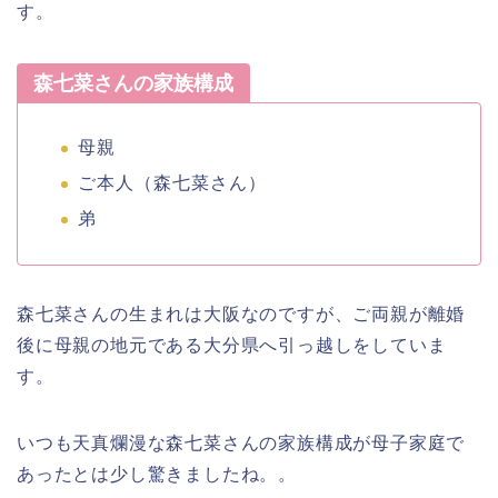
す。
森七菜さんの家族構成
母親
ご本人（森七菜さん）
弟
森七菜さん
の生まれは
大阪
なのですが、
ご両親が離婚
後に
母親
の地元である
大分県
へ引っ越し
をしていま
す。
いつも天真爛漫な
森七菜さん
の
家族構成
が
母子家庭
で
あったとは少し驚きましたね。。