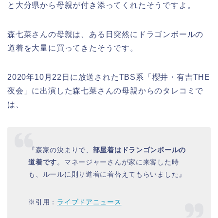
と大分県から母親が付き添ってくれたそう
ですよ。
森七菜さん
の
母親
は、ある日突然に
ドラゴンボールの
道着を大量に買ってきたそう
です。
2020年10月22日に放送されたTBS系「
櫻井・有吉THE
夜会
」に出演した
森七菜さん
の
母親
からの
タレコミ
で
は、
『
森家の決まりで、
部屋着はドランゴンボールの
道着です
。マネージャーさんが家に来客した時
も、ルールに則り道着に着替えてもらいました
』
※引用：
ライブドアニュース