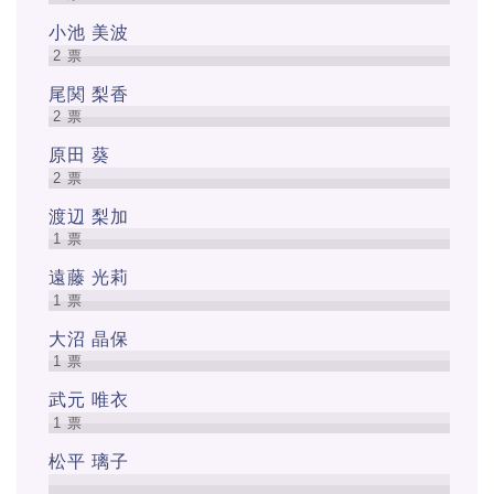
小池 美波
2
票
尾関 梨香
2
票
原田 葵
2
票
渡辺 梨加
1
票
遠藤 光莉
1
票
大沼 晶保
1
票
武元 唯衣
1
票
松平 璃子