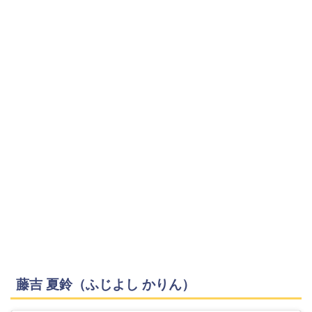
藤吉 夏鈴（ふじよし かりん）