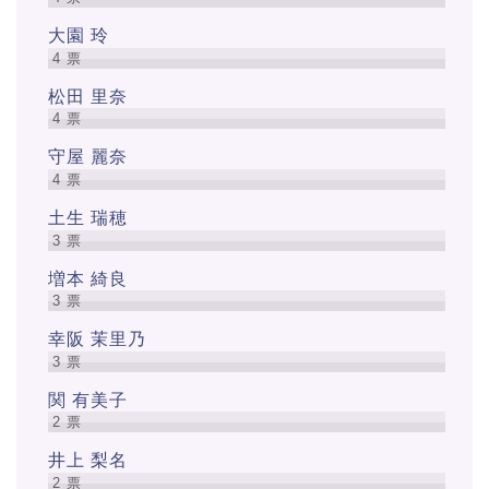
大園 玲
4
票
松田 里奈
4
票
守屋 麗奈
4
票
土生 瑞穂
3
票
増本 綺良
3
票
幸阪 茉里乃
3
票
関 有美子
2
票
井上 梨名
2
票