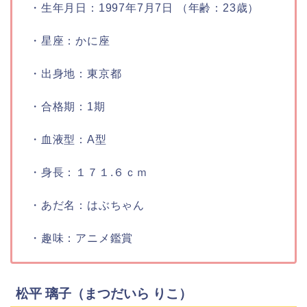
・生年月日：
1997年7月7日 （年齢：23歳）
・星座：
かに座
・出身地：
東京都
・合格期：
1期
・血液型：
A型
・身長：
１７１.６ｃｍ
・あだ名：
はぶちゃん
・趣味：
アニメ鑑賞
松平 璃子（まつだいら りこ）