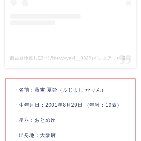
藤吉夏鈴推し◢͟￨⁴⁶(@keyyyyaki__0829)がシェアした投稿
–
2
・名前：
藤吉 夏鈴（ふじよし かりん）
・生年月日：
2001年8月29日 （年齢：19歳）
・星座：
おとめ座
・出身地：
大阪府