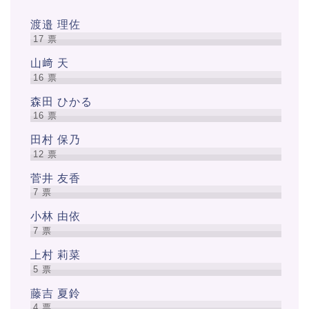
渡邉 理佐
17
票
山﨑 天
16
票
森田 ひかる
16
票
田村 保乃
12
票
菅井 友香
7
票
小林 由依
7
票
上村 莉菜
5
票
藤吉 夏鈴
4
票