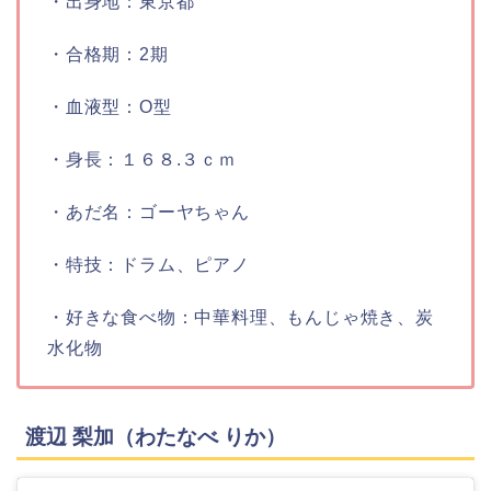
・出身地：
東京都
・合格期：
2期
・血液型：
O型
・身長：
１６８.３ｃｍ
・あだ名：
ゴーヤちゃん
・特技：
ドラム、ピアノ
・好きな食べ物：
中華料理、もんじゃ焼き、炭
水化物
渡辺 梨加（わたなべ りか）