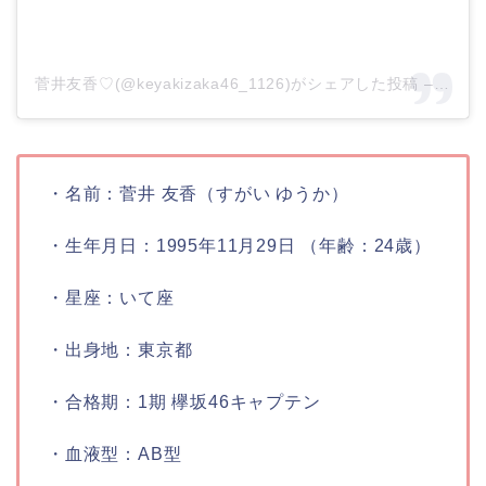
菅井友香♡(@keyakizaka46_1126)がシェアした投稿
–
202
・名前：
菅井 友香（すがい ゆうか）
・生年月日：
1995年11月29日 （年齢：24歳）
・星座：
いて座
・出身地：
東京都
・合格期：
1期 欅坂46キャプテン
・血液型：
AB型