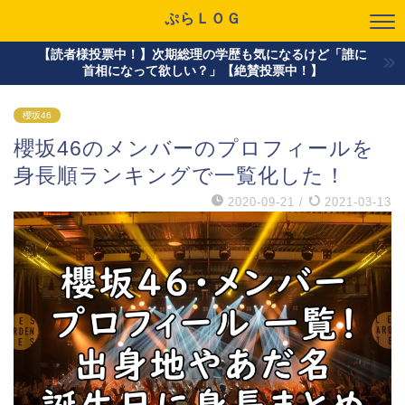
ぷらＬＯＧ
【読者様投票中！】次期総理の学歴も気になるけど「誰に
首相になって欲しい？」【絶賛投票中！】
櫻坂46
櫻坂46のメンバーのプロフィールを
身長順ランキングで一覧化した！
2020-09-21
/
2021-03-13