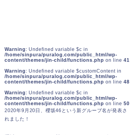
Warning
: Undefined variable $c in
/home/sinpura/puralog.com/public_html/wp-
content/themes/jin-child/functions.php
on line
41
Warning
: Undefined variable $customContent in
/home/sinpura/puralog.com/public_html/wp-
content/themes/jin-child/functions.php
on line
48
Warning
: Undefined variable $c in
/home/sinpura/puralog.com/public_html/wp-
content/themes/jin-child/functions.php
on line
50
2020年9月20日、
櫻坂46
という新グループ名が発表さ
れました！