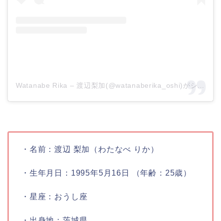
Watanabe Rika – 渡辺梨加(@watanaberika_oshi)がシェアした投稿
・名前：
渡辺 梨加（わたなべ りか）
・生年月日：
1995年5月16日 （年齢：25歳）
・星座：
おうし座
・出身地：
茨城県