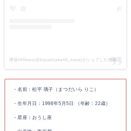
欅坂46News(@keyakizaka46_news)がシェアした投稿 –
20
・名前：
松平 璃子（まつだいら りこ）
・生年月日：
1998年5月5日 （年齢：22歳）
・星座：
おうし座