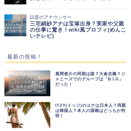
最新の投稿！
風間俊介の同期は誰？大倉忠義？ジ
ャニーズでのグループは「B.I.G」
だった！
ITZY(イッジ)のユナは日本人？両親
は韓国人？本人の国籍はどっちか判
明！