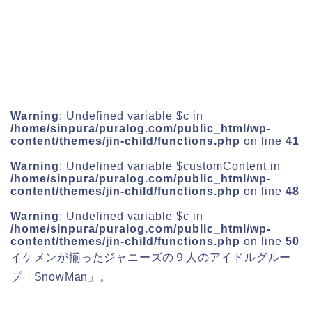
Warning
: Undefined variable $c in
/home/sinpura/puralog.com/public_html/wp-
content/themes/jin-child/functions.php
on line
41
Warning
: Undefined variable $customContent in
/home/sinpura/puralog.com/public_html/wp-
content/themes/jin-child/functions.php
on line
48
Warning
: Undefined variable $c in
/home/sinpura/puralog.com/public_html/wp-
content/themes/jin-child/functions.php
on line
50
イケメンが揃ったジャニーズの９人のアイドルグルー
プ「
SnowMan
」。