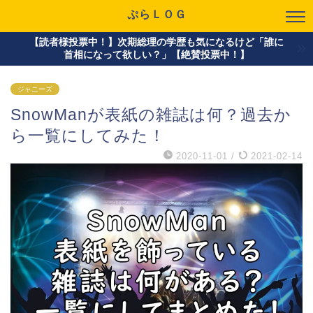
ぷらＬＯＧ
【読者様投票中！】次期総理の学歴も気になるけど「誰に
首相になって欲しい？」【絶賛投票中！】
ジャニーズ
SnowManが表紙の雑誌は何？過去か
ら一覧にしてみた！
2020-11-01
/
2021-02-14