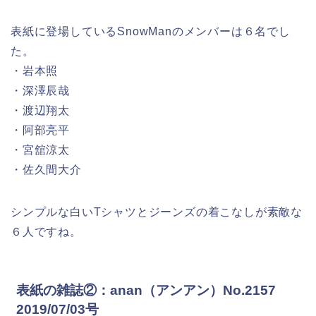
表紙に登場しているSnowManのメンバーは６名でし
た。
・岩本照
・深澤辰哉
・渡辺翔太
・阿部亮平
・宮舘涼太
・佐久間大介
シンプルな白いTシャツとジーンズの着こなしが素敵な
６人ですね。
表紙の雑誌②：anan（アンアン）No.2157
2019/07/03号