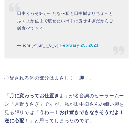
田中くっそ細かったな〜私も田中樹よりちょっと
ふくよか位まで痩せたい田中は痩せすぎだからご
飯食べて＾＾
— ichi (@jur_i_0_6)
February 25, 2021
心配される体の部分はまさしく「
脚
」。
「
月に変わってお仕置きよ
」が名台詞のセーラームー
ン「月野うさぎ」ですが、私が田中樹さんの細い脚を
見る限りでは「
うわー！お仕置きできなさそうだよ！
逆に心配！
」と思ってしまったのです。