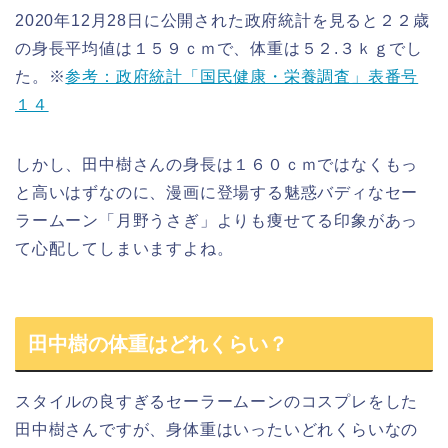
2020年12月28日に公開された政府統計を見ると２２歳
の身長平均値は１５９ｃｍで、体重は５２.３ｋｇでし
た。※
参考：政府統計「国民健康・栄養調査」表番号
１４
しかし、田中樹さんの身長は１６０ｃｍではなくもっ
と高いはずなのに、漫画に登場する魅惑バディなセー
ラームーン「月野うさぎ」よりも痩せてる印象があっ
て心配してしまいますよね。
田中樹の体重はどれくらい？
スタイルの良すぎるセーラームーンのコスプレをした
田中樹さんですが、身体重はいったいどれくらいなの