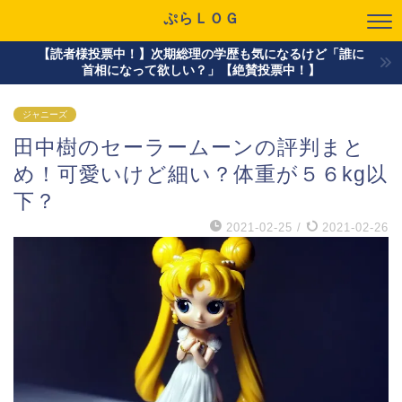
ぷらＬＯＧ
【読者様投票中！】次期総理の学歴も気になるけど「誰に
首相になって欲しい？」【絶賛投票中！】
ジャニーズ
田中樹のセーラームーンの評判まと
め！可愛いけど細い？体重が５６kg以
下？
2021-02-25
/
2021-02-26