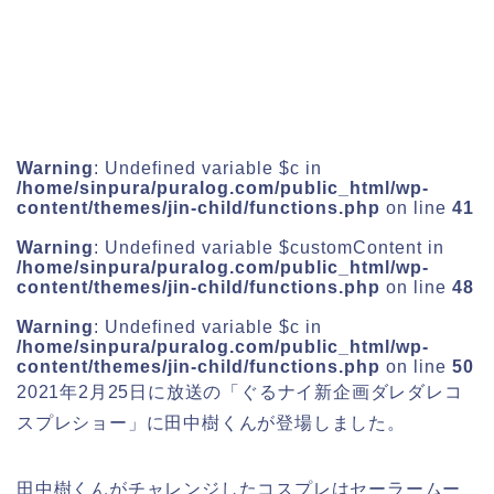
Warning
: Undefined variable $c in
/home/sinpura/puralog.com/public_html/wp-
content/themes/jin-child/functions.php
on line
41
Warning
: Undefined variable $customContent in
/home/sinpura/puralog.com/public_html/wp-
content/themes/jin-child/functions.php
on line
48
Warning
: Undefined variable $c in
/home/sinpura/puralog.com/public_html/wp-
content/themes/jin-child/functions.php
on line
50
2021年2月25日に放送の「ぐるナイ新企画ダレダレコ
スプレショー」に田中樹くんが登場しました。
田中樹くんがチャレンジしたコスプレはセーラームー