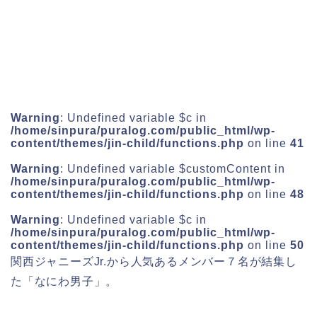
Warning
: Undefined variable $c in
/home/sinpura/puralog.com/public_html/wp-
content/themes/jin-child/functions.php
on line
41
Warning
: Undefined variable $customContent in
/home/sinpura/puralog.com/public_html/wp-
content/themes/jin-child/functions.php
on line
48
Warning
: Undefined variable $c in
/home/sinpura/puralog.com/public_html/wp-
content/themes/jin-child/functions.php
on line
50
関西ジャニーズJr.から人気あるメンバー７名が結集し
た「
なにわ男子
」。