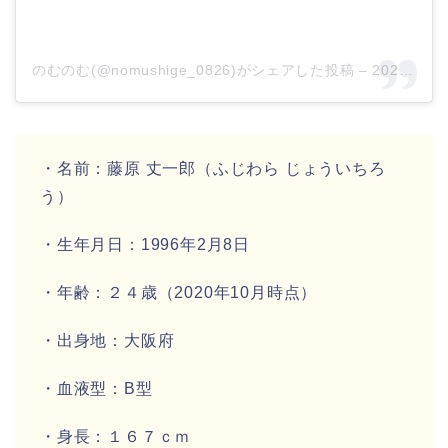
のむのむ(@nomushige_0826)がシェアした投稿
–
2020年10月月27日午前3時47分PDT
・名前：
藤原 丈一郎
（ふじわら じょういちろ
う）
・生年月日：
1996年2月8日
・年齢：
２４歳
（2020年10月時点）
・出身地：
大阪府
・血液型：
B型
・身長：
１６７ｃｍ