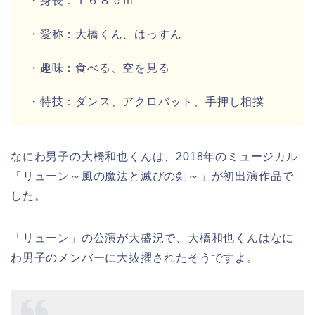
・身長：
１６８ｃｍ
・愛称：
大橋くん、はっすん
・趣味：
食べる、空を見る
・特技：
ダンス、アクロバット、手押し相撲
なにわ男子
の
大橋和也くん
は、2018年のミュージカル
「
リューン～風の魔法と滅びの剣～
」が
初出演作品
で
した。
「
リューン
」の公演が大盛況で、
大橋和也くんはなに
わ男子のメンバーに大抜擢
されたそうですよ。