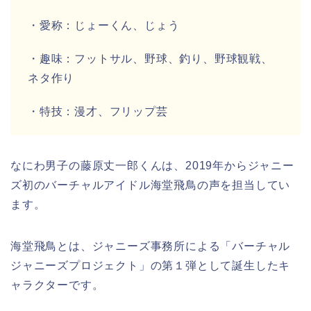
・愛称：
じょーくん、じょう
・趣味：
フットサル、野球、釣り、野球観戦、
ネタ作り
・特技：
漫才、フリップ芸
なにわ男子
の
藤原丈一郎くん
は、2019年から
ジャニー
ズ初のバーチャルアイドル海堂飛鳥の声を担当
してい
ます。
海堂飛鳥
とは、ジャニーズ事務所による「バ
ーチャル
ジャニーズプロジェクト
」の第１弾として誕生した
キ
ャラクター
です。