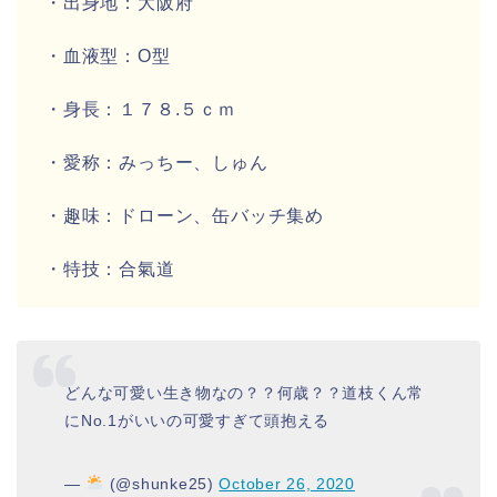
・出身地：
大阪府
・血液型：
O型
・身長：
１７８.５ｃｍ
・愛称：
みっちー、しゅん
・趣味：
ドローン、缶バッチ集め
・特技：
合氣道
どんな可愛い生き物なの？？何歳？？道枝くん常
にNo.1がいいの可愛すぎて頭抱える
—
(@shunke25)
October 26, 2020