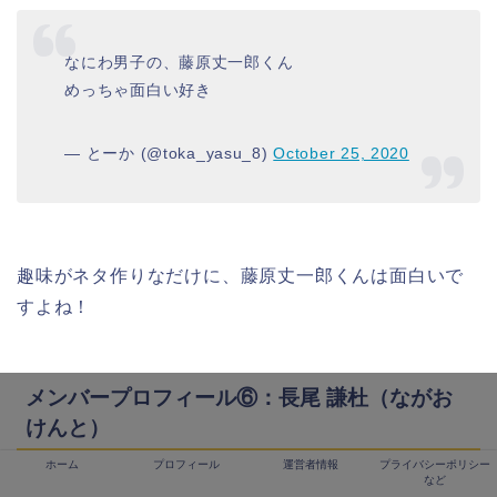
なにわ男子の、藤原丈一郎くん
めっちゃ面白い好き
— とーか (@toka_yasu_8)
October 25, 2020
趣味がネタ作りなだけに、藤原丈一郎くんは面白いで
すよね！
メンバープロフィール⑥：長尾 謙杜（ながお
けんと）
ホーム
プロフィール
運営者情報
プライバシーポリシー
など