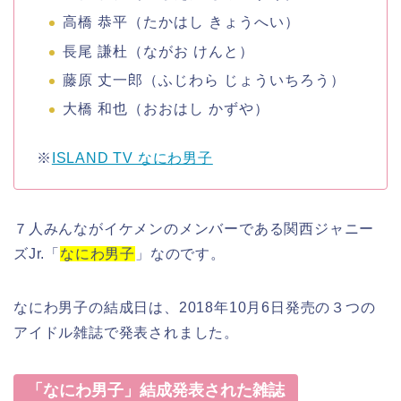
高橋 恭平
（たかはし きょうへい）
長尾 謙杜
（ながお けんと）
藤原 丈一郎
（ふじわら じょういちろう）
大橋 和也
（おおはし かずや）
※
ISLAND TV なにわ男子
７人みんながイケメンのメンバーである関西ジャニー
ズJr.「
なにわ男子
」なのです。
なにわ男子
の
結成日
は、
2018年10月6日発売の３つの
アイドル雑誌で発表
されました。
「なにわ男子」結成発表された雑誌