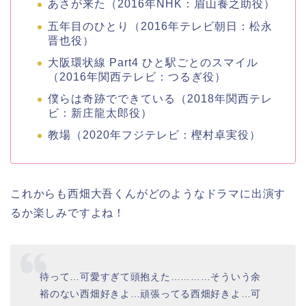
あさが来た
（2016年NHK：眉山養之助役）
五年目のひとり
（2016年テレビ朝日：松永
晋也役）
大阪環状線 Part4 ひと駅ごとのスマイル
（2016年関西テレビ：つるぎ役）
僕らは奇跡でできている
（2018年関西テレ
ビ：新庄龍太郎役）
教場（2020年フジテレビ：樫村卓実役）
これからも西畑大吾くんがどのようなドラマに出演す
るか楽しみですよね！
待って…可愛すぎて頭抱えた…………そういう余
裕のない西畑好きよ…頑張ってる西畑好きよ…可