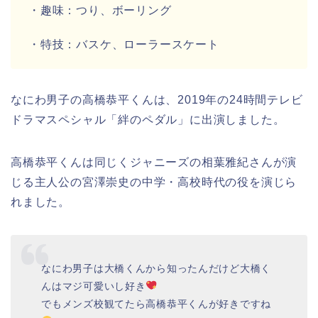
・趣味：
つり、ボーリング
・特技：
バスケ、ローラースケート
なにわ男子
の
高橋恭平くん
は、2019年の24時間テレビ
ドラマスペシャル「
絆のペダル
」に出演しました。
高橋恭平くん
は同じくジャニーズの相葉雅紀さんが演
じる主人公の宮澤崇史の中学・高校時代の役を演じら
れました。
なにわ男子は大橋くんから知ったんだけど大橋く
んはマジ可愛いし好き
でもメンズ校観てたら高橋恭平くんが好きですね