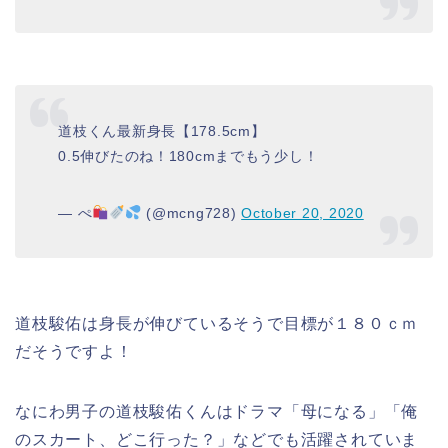
道枝くん最新身長【178.5cm】
0.5伸びたのね！180cmまでもう少し！
— ぺ
(@mcng728)
October 20, 2020
道枝駿佑は身長が伸びているそうで目標が１８０ｃｍ
だそうですよ！
なにわ男子
の
道枝駿佑くん
はドラマ「
母になる
」「
俺
のスカート、どこ行った？
」などでも活躍されていま