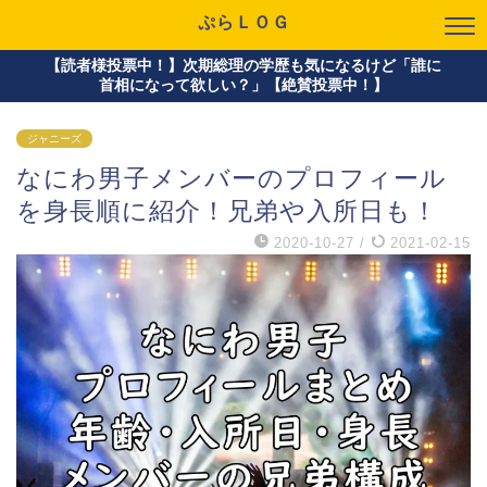
ぷらＬＯＧ
【読者様投票中！】次期総理の学歴も気になるけど「誰に
首相になって欲しい？」【絶賛投票中！】
ジャニーズ
なにわ男子メンバーのプロフィール
を身長順に紹介！兄弟や入所日も！
2020-10-27
/
2021-02-15