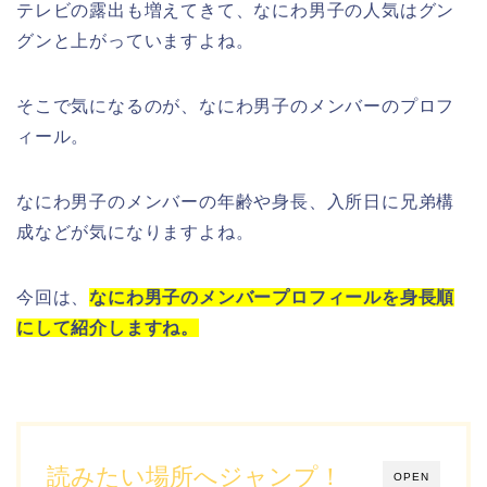
テレビの露出も増えてきて、
なにわ男子
の人気はグン
グンと上がっていますよね。
そこで気になるのが、
なにわ男子
の
メンバー
の
プロフ
ィール
。
なにわ男子
の
メンバー
の
年齢
や
身長
、
入所日
に
兄弟構
成
などが気になりますよね。
今回は、
なにわ男子のメンバープロフィールを身長順
にして紹介しますね。
読みたい場所へジャンプ！
OPEN