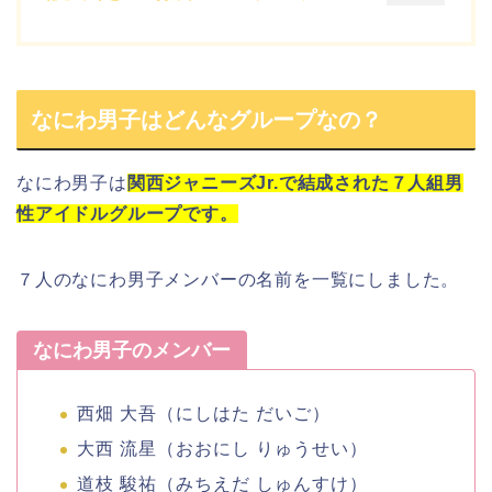
なにわ男子はどんなグループなの？
なにわ男子
は
関西ジャニーズJr.で結成された
７人組男
性アイドルグループ
です。
７人の
なにわ男子メンバー
の
名前
を一覧にしました。
なにわ男子のメンバー
西畑 大吾
（にしはた だいご）
大西 流星
（おおにし りゅうせい）
道枝 駿祐
（みちえだ しゅんすけ）