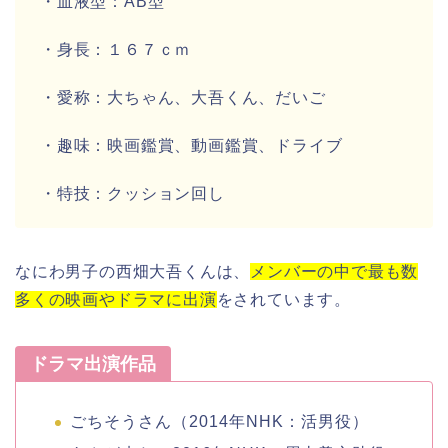
・血液型：
AB型
・身長：
１６７ｃｍ
・愛称：
大ちゃん、大吾くん、だいご
・趣味：
映画鑑賞、動画鑑賞、ドライブ
・特技：
クッション回し
なにわ男子
の
西畑大吾くん
は、
メンバーの中で最も数
多くの映画やドラマに出演
をされています。
ドラマ出演作品
ごちそうさん
（2014年NHK：活男役）