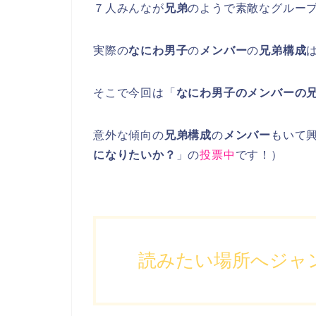
７人みんなが
兄弟
のようで素敵なグルー
実際の
なにわ男子
の
メンバー
の
兄弟構成
そこで今回は「
なにわ男子のメンバーの
意外な傾向の
兄弟構成
の
メンバー
もいて
になりたいか？
」の
投票中
です！）
読みたい場所へジャ