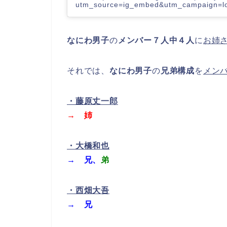
utm_source=ig_embed&utm_campaign=lo
なにわ男子
の
メンバー７人中４人
に
お姉
それでは、
なにわ男子
の
兄弟構成
を
メン
・藤原丈一郎
→ 姉
・大橋和也
→ 兄、
弟
・西畑大吾
→ 兄