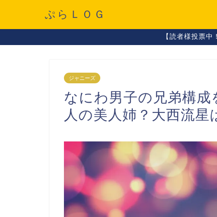
ぷらＬＯＧ
【読者様投票中
ジャニーズ
なにわ男子の兄弟構成
人の美人姉？大西流星