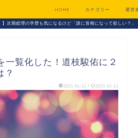
HOME
カテゴリー
運営
！】次期総理の学歴も気になるけど「誰に首相になって欲しい？」
を一覧化した！道枝駿佑に２
は？
2021-01-11
/
2021-02-11