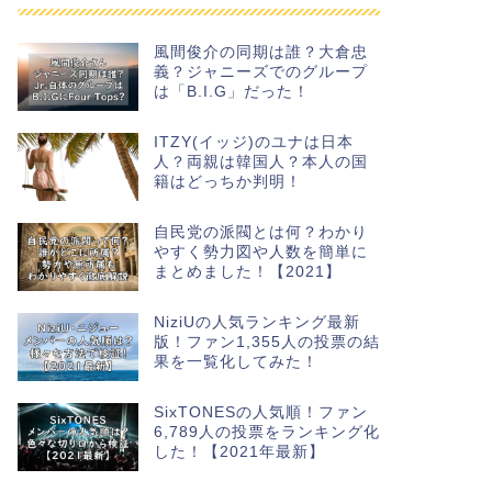
風間俊介の同期は誰？大倉忠
義？ジャニーズでのグループ
は「B.I.G」だった！
ITZY(イッジ)のユナは日本
人？両親は韓国人？本人の国
籍はどっちか判明！
自民党の派閥とは何？わかり
やすく勢力図や人数を簡単に
まとめました！【2021】
NiziUの人気ランキング最新
版！ファン1,355人の投票の結
果を一覧化してみた！
SixTONESの人気順！ファン
6,789人の投票をランキング化
した！【2021年最新】