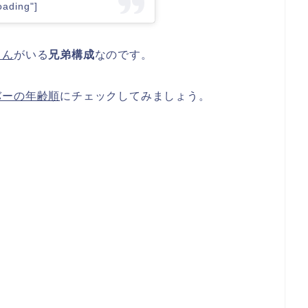
ading"]
さん
がいる
兄弟構成
なのです。
バーの年齢順
にチェックしてみましょう。