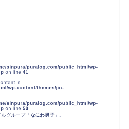
me/sinpura/puralog.com/public_html/wp-
hp
on line
41
ontent in
ml/wp-content/themes/jin-
me/sinpura/puralog.com/public_html/wp-
hp
on line
50
ドルグループ「
なにわ男子
」。