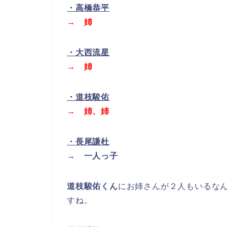
・高橋恭平
→ 姉
・大西流星
→ 姉
・道枝駿佑
→ 姉
、姉
・長尾謙杜
→ 一人っ子
道枝駿佑くん
にお姉さんが２人もいるな
すね。