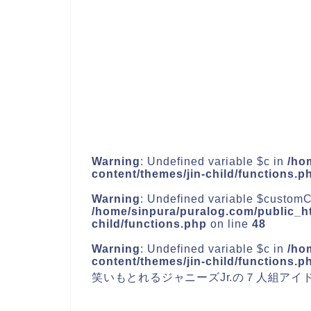
Warning
: Undefined variable $c in
/ho
content/themes/jin-child/functions.p
Warning
: Undefined variable $customC
/home/sinpura/puralog.com/public_ht
child/functions.php
on line
48
Warning
: Undefined variable $c in
/ho
content/themes/jin-child/functions.p
笑いもとれるジャニーズJr.の７人組アイ