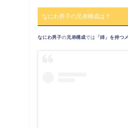
なにわ男子の兄弟構成は？
なにわ男子
の
兄弟構成
では
「姉」を持つ