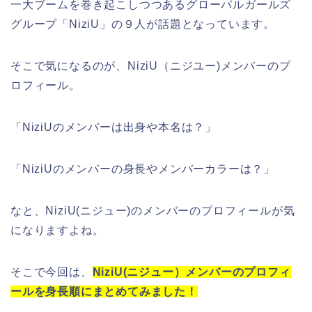
一大ブームを巻き起こしつつあるグローバルガールズ
グループ「
NiziU
」の
９人
が話題となっています。
そこで気になるのが、
NiziU（ニジユー)メンバー
の
プ
ロフィール
。
「
NiziUのメンバーは出身や本名は？
」
「
NiziUのメンバーの身長やメンバーカラーは？
」
なと、
NiziU(ニジュー)
の
メンバー
の
プロフィール
が気
になりますよね。
そこで今回は、
NiziU(ニジュー）メンバー
の
プロフィ
ール
を
身長順
にまとめてみました！