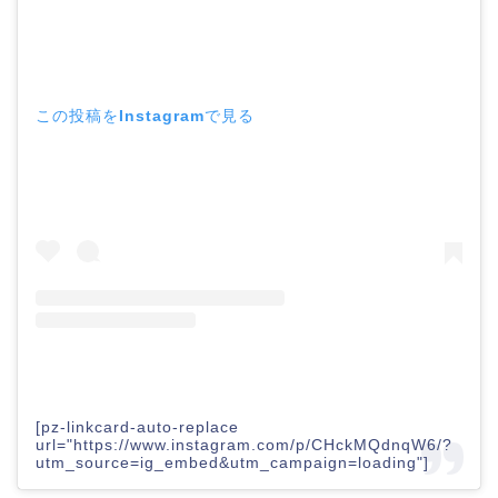
この投稿をInstagramで見る
[pz-linkcard-auto-replace
url="https://www.instagram.com/p/CHckMQdnqW6/?
utm_source=ig_embed&utm_campaign=loading"]