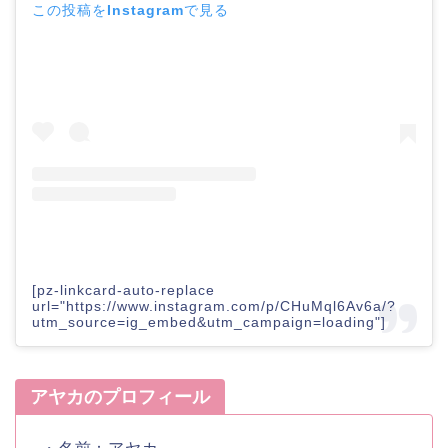
この投稿をInstagramで見る
[pz-linkcard-auto-replace
url="https://www.instagram.com/p/CHuMql6Av6a/?
utm_source=ig_embed&utm_campaign=loading"]
アヤカのプロフィール