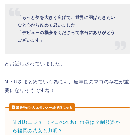
「
もっと夢を大きく広げて、世界に羽ばたきたい
なと心から改めて思いました
」
「
デビューの機会をくださって本当にありがとう
ございます
」
とお話しされていました。
NiziU
をまとめていく為にも、
最年長
の
マコ
の存在が重
要になりそうですね！
出身地がホリエモンと一緒で気になる
NiziU(ニジュー)マコの本名に出身は？制服姿か
ら福岡の八女と判明？