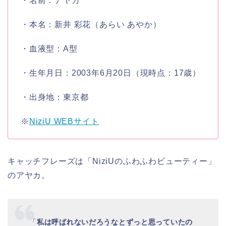
・名前：
アヤカ
・本名：
新井 彩花
（あらい あやか）
・血液型：
A型
・生年月日：
2003年6月20日
（現時点：17歳）
・出身地：
東京都
※
NiziU WEBサイト
キャッチフレーズは「
NiziUのふわふわビューティー
」
の
アヤカ
。
「
私は呼ばれないだろうなとずっと思っていたの