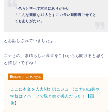
「
色々と学べて本当にありがたい
」
「
こんな素敵な12人とすごい長い時間過ごせてと
てもありがたい
」
とお話しされていましたよ。
ニナさ
の、
素晴らしい高音
をこれからも聞けると思う
と嬉しいですね！
姉がちょっと気になる
ここに本文を入力NiziU(ニジュー)ニナの出身や
学校は？ハーフで親と姉が美人だった！【画
像】