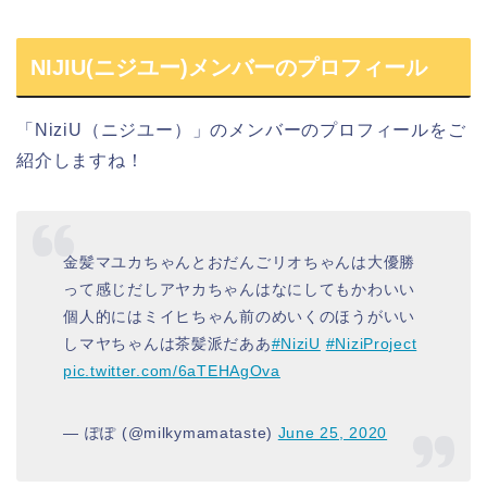
NIJIU(ニジユー)メンバーのプロフィール
「
NiziU（ニジユー）
」の
メンバーのプロフィールを
ご
紹介しますね！
金髪マユカちゃんとおだんごリオちゃんは大優勝
って感じだしアヤカちゃんはなにしてもかわいい
個人的にはミイヒちゃん前のめいくのほうがいい
しマヤちゃんは茶髪派だああ
#NiziU
#NiziProject
pic.twitter.com/6aTEHAgOva
— ぽぽ (@milkymamataste)
June 25, 2020