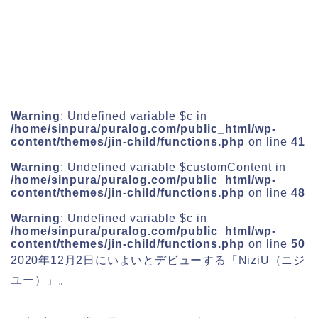
Warning
: Undefined variable $c in
/home/sinpura/puralog.com/public_html/wp-
content/themes/jin-child/functions.php
on line
41
Warning
: Undefined variable $customContent in
/home/sinpura/puralog.com/public_html/wp-
content/themes/jin-child/functions.php
on line
48
Warning
: Undefined variable $c in
/home/sinpura/puralog.com/public_html/wp-
content/themes/jin-child/functions.php
on line
50
2020年12月2日
にいよいとデビューする「
NiziU（ニジ
ユー）
」。