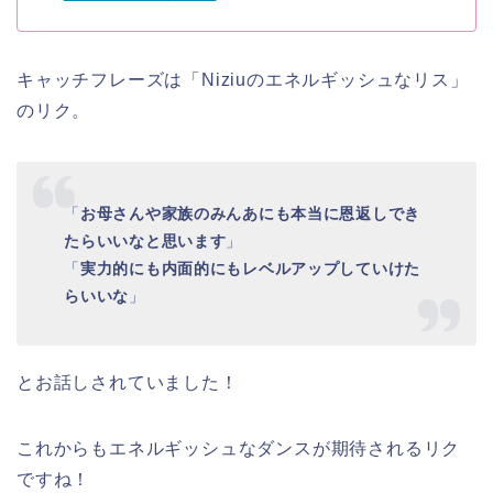
キャッチフレーズは「
Niziuのエネルギッシュなリス
」
の
リク
。
「
お母さんや家族のみんあにも本当に恩返しでき
たらいいなと思います
」
「
実力的にも内面的にもレベルアップしていけた
らいいな
」
とお話しされていました！
これからも
エネルギッシュ
な
ダンス
が期待される
リク
ですね！