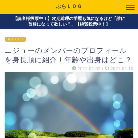
ぷらＬＯＧ
【読者様投票中！】次期総理の学歴も気になるけど「誰に
首相になって欲しい？」【絶賛投票中！】
ＮｉｚｉＵ
ニジューのメンバーのプロフィール
を身長順に紹介！年齢や出身はどこ？
2021-02-02
/
2021-02-10