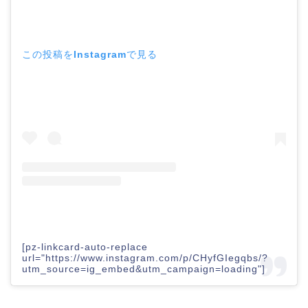
この投稿をInstagramで見る
[pz-linkcard-auto-replace
url="https://www.instagram.com/p/CHyfGIegqbs/?
utm_source=ig_embed&utm_campaign=loading"]